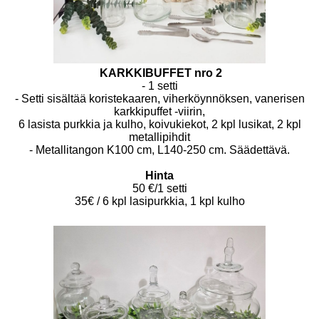
KARKKIBUFFET nro 2
- 1 setti
- Setti sisältää koristekaaren, viherköynnöksen, vanerisen
karkkipuffet -viirin,
6 lasista purkkia ja kulho, koivukiekot, 2 kpl lusikat, 2 kpl
metallipihdit
- Metallitangon K100 cm, L140-250 cm. Säädettävä.
Hinta
50 €/1 setti
35€ / 6 kpl lasipurkkia, 1 kpl kulho