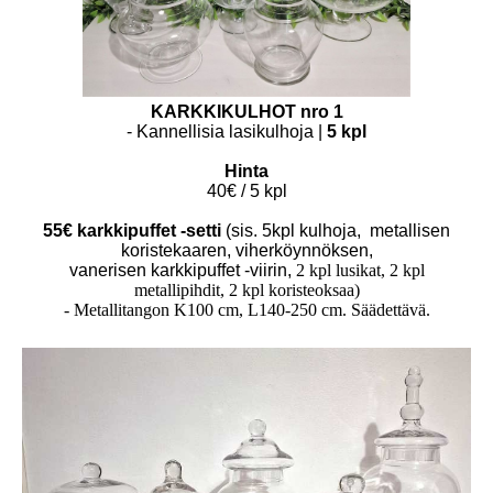
KARKKIKULHOT nro 1
- Kannellisia lasikulhoja |
5 kpl
Hinta
40€
/ 5 kpl
55€ karkkipuffet -setti
(sis. 5kpl kulhoja, metallisen
koristekaaren, viherköynnöksen,
vanerisen karkkipuffet -viirin,
2 kpl lusikat, 2 kpl
metallipihdit, 2 kpl koristeoksaa)
- Metallitangon K100 cm, L140-250 cm. Säädettävä.