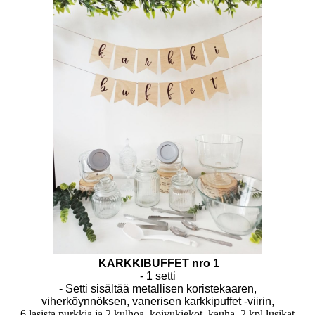
KARKKIBUFFET nro 1
- 1 setti
- Setti sisältää metallisen koristekaaren,
viherköynnöksen, vanerisen karkkipuffet -viirin,
6 lasista purkkia ja 2 kulhoa, koivukiekot, kauha, 2 kpl lusikat,